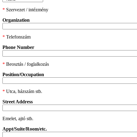
*
Szervezet / intézmény
Organization
*
Telefonszám
Phone Number
*
Beosztás / foglalkozás
Position/Occupation
*
Utca, házszám stb.
Street Address
Emelet, ajtó stb.
Appt/Suite/Room/etc.