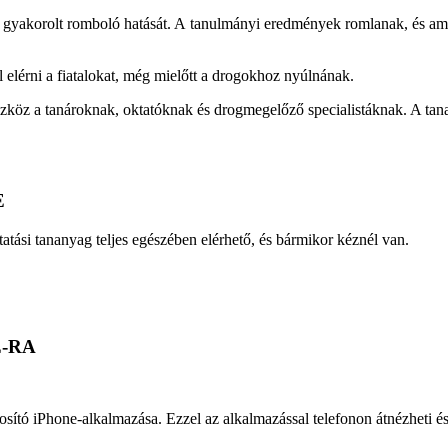
a gyakorolt romboló hatását. A tanulmányi eredmények romlanak, és ami 
elérni a fiatalokat, még mielőtt a drogokhoz nyúlnának.
szköz a tanároknak, oktatóknak és drogmegelőző specialistáknak. A tan
E
tatási tananyag teljes egészében elérhető, és bármikor kéznél van.
-RA
ító iPhone-alkalmazása. Ezzel az alkalmazással telefonon átnézheti és 