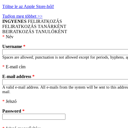
Töltse le az Apple Store-ból!
Tudjon meg többet >>
INGYENES
FELIRATKOZÁS
FELIRATKOZÁS TANÁRKÉNT
BEIRATKOZÁS TANULÓKÉNT
*
Név
Username
*
Spaces are allowed; punctuation is not allowed except for periods, hyphens, a
*
E-mail cím
E-mail address
*
A valid e-mail address. All e-mails from the system will be sent to this addre
mail.
*
Jelszó
Password
*