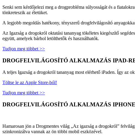
Senki sem kérdőjelezi meg a drogprobléma súlyosságát és a fiatalokr
tönkreteszik az életüket.
A legjobb megoldás hatékony, tényszerű drogfelvilágosító anyagokkal 
Az Igazság a drogokról oktatási tananyag tökéletes kiegészítő segéde
együtt, amelyek bárhol letölthetők és használhatók.
Tudjon meg többet >>
DROGFELVILÁGOSÍTÓ ALKALMAZÁS IPAD-R
A teljes Igazság a drogokról tananyag most elérhető iPaden. Így az ok
Töltse le az Apple Store-ból!
Tudjon meg többet >>
DROGFELVILÁGOSÍTÓ ALKALMAZÁS IPHONE
Hamarosan jön a Drogmentes világ „Az igazság a drogokról” felvilágos
szinkronizálva vannak az ön többi mobil eszközével.