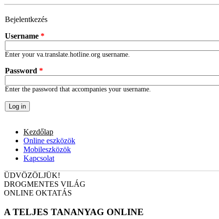
Skip to main content
Bejelentkezés
Username
*
Enter your va.translate.hotline.org username.
Password
*
Enter the password that accompanies your username.
Kezdőlap
Online eszközök
Mobileszközök
Kapcsolat
ÜDVÖZÖLJÜK!
DROGMENTES VILÁG
ONLINE OKTATÁS
A TELJES TANANYAG ONLINE